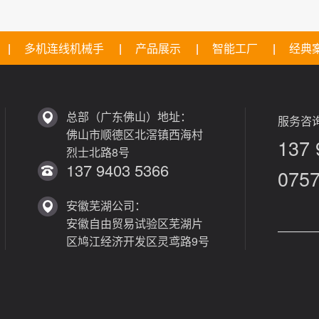
多机连线机械手
产品展示
智能工厂
经典
总部（广东佛山）地址：
服务咨询
佛山市顺德区北滘镇西海村
137 
烈士北路8号
137 9403 5366
075
安徽芜湖公司：
安徽自由贸易试验区芜湖片
———
区鸠江经济开发区灵鸢路9号