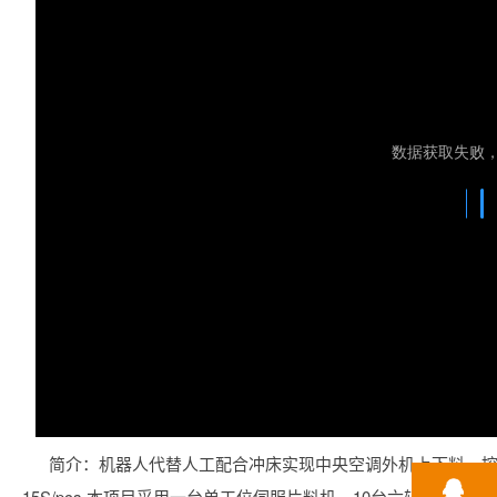
简介：机器人代替人工配合冲床实现中央空调外机上下料，控制
15S/pcs,本项目采用一台单工位伺服片料机、10台六轴机器