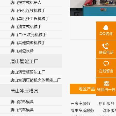
唐山摆臂式机器人
唐山多机连线机械手
唐山单机多工程机械手
唐山独立式机械手
唐山加工服
QQ咨询
唐山二/三次元机械手
唐山其他类型机械手
详情点击此
唐山周边设备
联系电话
唐山智能工厂
在线留言
唐山消毒柜智能工厂
唐山空调压缩机壳体智能工厂
地区产品
微信扫一扫
唐山冲压模具
唐山家电模具
石家庄服务
唐山服务
唐山汽车模具
鄂尔多斯服务
沈阳服