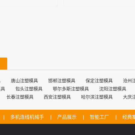
详情点击此处
详情点击此处
具
唐山注塑模具
邯郸注塑模具
保定注塑模具
沧州
模具
包头注塑模具
鄂尔多斯注塑模具
沈阳注塑模具
长春注塑模具
西安注塑模具
哈尔滨注塑模具
大庆
多机连线机械手
产品展示
智能工厂
经典