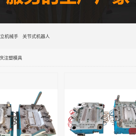
立机械手
关节式机器人
庆注塑模具