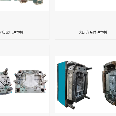
大庆家电注塑模
大庆汽车件注塑模
详情点击此处
详情点击此处