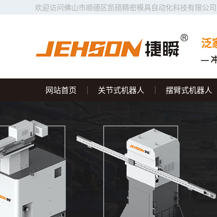
欢迎访问佛山市顺德区凯硕精密模具自动化科技有限公司
泛
— 
网站首页
关节式机器人
摆臂式机器人